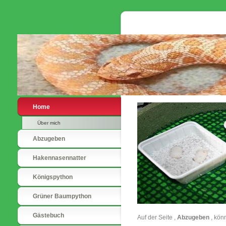
Home
Über mich
Abzugeben
Hakennasennatter
Königspython
Grüner Baumpython
Gästebuch
Auf der Seite ,
Abzugeben
, könn